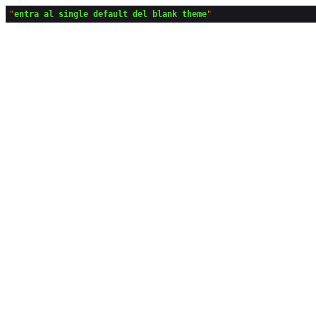
"
entra al single default del blank theme