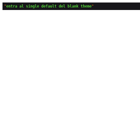
"
entra al single default del blank theme