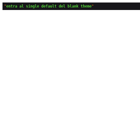
"
entra al single default del blank theme