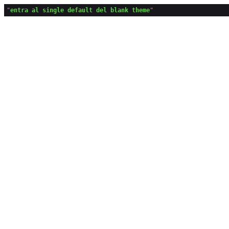
"
entra al single default del blank theme