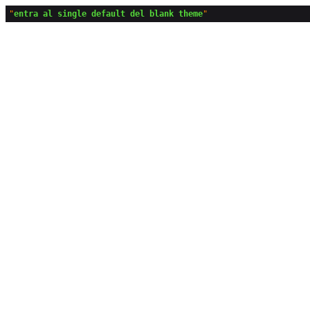
"
entra al single default del blank theme