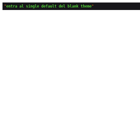
"
entra al single default del blank theme