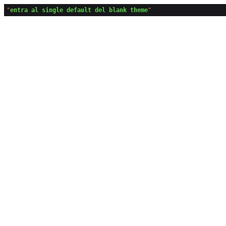
"
entra al single default del blank theme