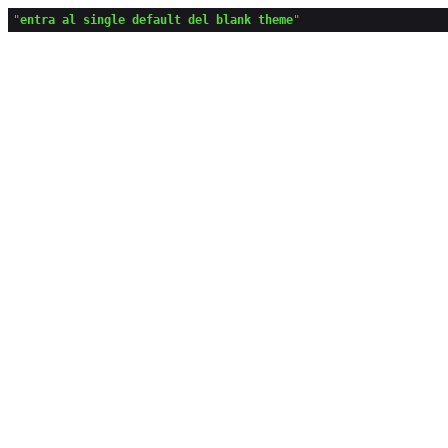
"
entra al single default del blank theme