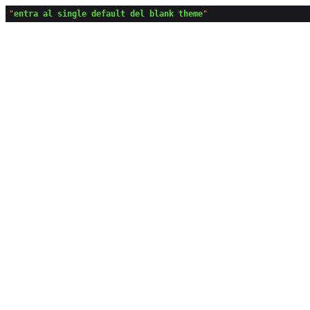
"
entra al single default del blank theme