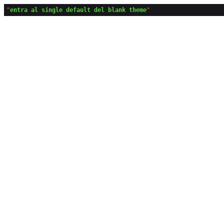
"
entra al single default del blank theme